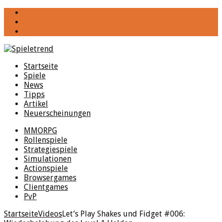
YouTube
Facebook
Twitter
Startseite
Spiele
News
Tipps
Artikel
Neuerscheinungen
MMORPG
Rollenspiele
Strategiespiele
Simulationen
Actionspiele
Browsergames
Clientgames
PvP
Startseite
Videos
Let’s Play Shakes und Fidget #006: