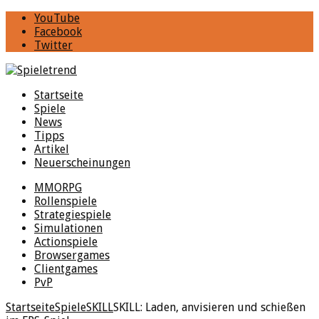
YouTube
Facebook
Twitter
Startseite
Spiele
News
Tipps
Artikel
Neuerscheinungen
MMORPG
Rollenspiele
Strategiespiele
Simulationen
Actionspiele
Browsergames
Clientgames
PvP
Startseite
Spiele
SKILL
SKILL: Laden, anvisieren und schießen