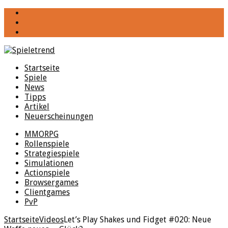
YouTube
Facebook
Twitter
Startseite
Spiele
News
Tipps
Artikel
Neuerscheinungen
MMORPG
Rollenspiele
Strategiespiele
Simulationen
Actionspiele
Browsergames
Clientgames
PvP
Startseite
Videos
Let’s Play Shakes und Fidget #020: Neue