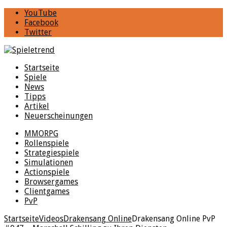
YouTube
Facebook
Twitter
Startseite
Spiele
News
Tipps
Artikel
Neuerscheinungen
MMORPG
Rollenspiele
Strategiespiele
Simulationen
Actionspiele
Browsergames
Clientgames
PvP
Startseite
Videos
Drakensang Online
Drakensang Online PvP