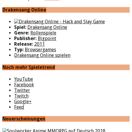
Drakensang Online
Spiel:
Drakensang Online
Genre:
Rollenspiele
Publisher:
Bigpoint
Release:
2011
Typ:
Browsergames
Drakensang Online spielen
Noch mehr Spieletrend
YouTube
Facebook
Twitter
Twitch
Google+
Feed
Neuerscheinungen