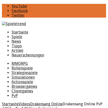
YouTube
Facebook
Twitter
Startseite
Spiele
News
Tipps
Artikel
Neuerscheinungen
MMORPG
Rollenspiele
Strategiespiele
Simulationen
Actionspiele
Browsergames
Clientgames
PvP
Startseite
Videos
Drakensang Online
Drakensang Online PvP