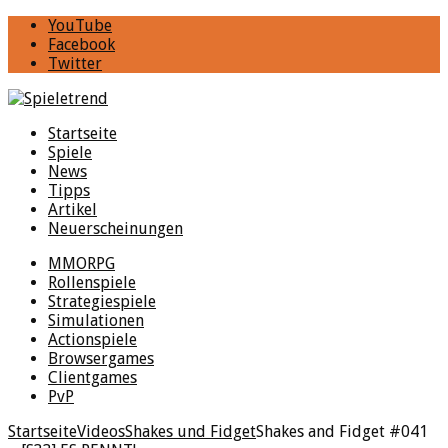
YouTube
Facebook
Twitter
Startseite
Spiele
News
Tipps
Artikel
Neuerscheinungen
MMORPG
Rollenspiele
Strategiespiele
Simulationen
Actionspiele
Browsergames
Clientgames
PvP
Startseite
Videos
Shakes und Fidget
Shakes and Fidget #041