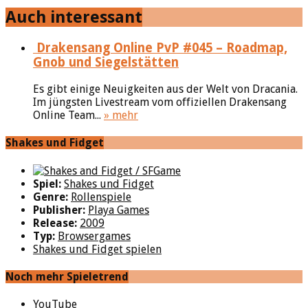
Auch interessant
Drakensang Online PvP #045 – Roadmap,
Gnob und Siegelstätten
Es gibt einige Neuigkeiten aus der Welt von Dracania.
Im jüngsten Livestream vom offiziellen Drakensang
Online Team...
» mehr
Shakes und Fidget
Spiel:
Shakes und Fidget
Genre:
Rollenspiele
Publisher:
Playa Games
Release:
2009
Typ:
Browsergames
Shakes und Fidget spielen
Noch mehr Spieletrend
YouTube