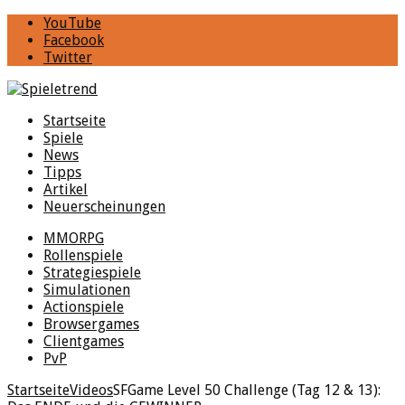
YouTube
Facebook
Twitter
Startseite
Spiele
News
Tipps
Artikel
Neuerscheinungen
MMORPG
Rollenspiele
Strategiespiele
Simulationen
Actionspiele
Browsergames
Clientgames
PvP
Startseite
Videos
SFGame Level 50 Challenge (Tag 12 & 13):