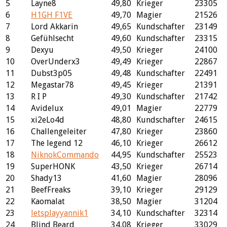
5
Layne8
49,80
Krieger
23305
6
H1GH F1VE
49,70
Magier
21526
7
Lord Akkarin
49,65
Kundschafter
23149
8
Gefühlsecht
49,60
Kundschafter
23315
9
Dexyu
49,50
Krieger
24100
10
OverUnderx3
49,49
Krieger
22867
11
Dubst3p05
49,48
Kundschafter
22491
12
Megastar78
49,45
Krieger
21391
13
R I P
49,30
Kundschafter
21742
14
Avidelux
49,01
Magier
22779
15
xi2eLo4d
48,80
Kundschafter
24615
16
Challengeleiter
47,80
Krieger
23860
17
The legend 12
46,10
Krieger
26612
18
NiknokCommando
44,95
Kundschafter
25523
19
SuperHONK
43,50
Krieger
26714
20
Shady13
41,60
Magier
28096
21
BeefFreaks
39,10
Krieger
29129
22
Kaomalat
38,50
Magier
31204
23
letsplayyannik1
34,10
Kundschafter
32314
24
Blind Beard
34,08
Krieger
33029