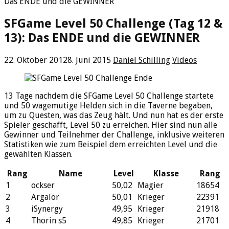
Das ENDE und die GEWINNER
SFGame Level 50 Challenge (Tag 12 &
13): Das ENDE und die GEWINNER
22. Oktober 2012
8. Juni 2015
Daniel Schilling
Videos
13 Tage nachdem die SFGame Level 50 Challenge startete
und 50 wagemutige Helden sich in die Taverne begaben,
um zu Questen, was das Zeug hält. Und nun hat es der erste
Spieler geschafft, Level 50 zu erreichen. Hier sind nun alle
Gewinner und Teilnehmer der Challenge, inklusive weiteren
Statistiken wie zum Beispiel dem erreichten Level und die
gewählten Klassen.
Rang
Name
Level
Klasse
Rang
1
ockser
50,02
Magier
18654
2
Argalor
50,01
Krieger
22391
3
iSynergy
49,95
Krieger
21918
4
Thorin s5
49,85
Krieger
21701