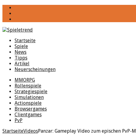
YouTube
Facebook
Twitter
Startseite
Spiele
News
Tipps
Artikel
Neuerscheinungen
MMORPG
Rollenspiele
Strategiespiele
Simulationen
Actionspiele
Browsergames
Clientgames
PvP
Startseite
Videos
Panzar: Gameplay Video zum epischen PvP