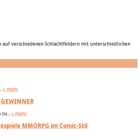
fe auf verschiedenen Schlachtfeldern mit unterschiedlichen
..
» mehr
ie GEWINNER
zu...
» mehr
iespiele MMORPG im Comic-Stil