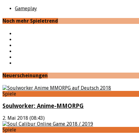
Gameplay
Noch mehr Spieletrend
YouTube
Facebook
Twitter
Twitch
Google+
Feed
Neuerscheinungen
Spiele
Soulworker: Anime-MMORPG
2. Mai 2018 (08:43)
Spiele