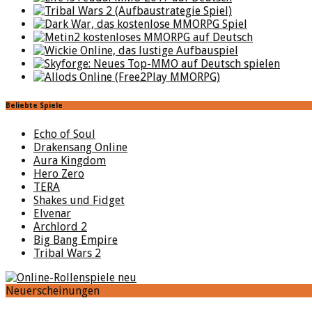
Beliebte Spiele
Echo of Soul
Drakensang Online
Aura Kingdom
Hero Zero
TERA
Shakes und Fidget
Elvenar
Archlord 2
Big Bang Empire
Tribal Wars 2
Neuerscheinungen