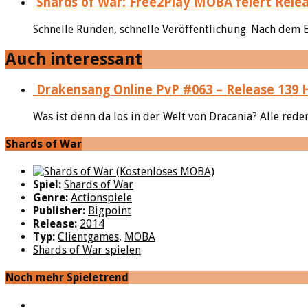
Shards of War: Free2Play MOBA feiert Rele
Schnelle Runden, schnelle Veröffentlichung. Nach dem
Auch interessant
Drakensang Online PvP #063 – Release 139 
Was ist denn da los in der Welt von Dracania? Alle re
Shards of War
Spiel:
Shards of War
Genre:
Actionspiele
Publisher:
Bigpoint
Release:
2014
Typ:
Clientgames
,
MOBA
Shards of War spielen
Noch mehr Spieletrend
YouTube