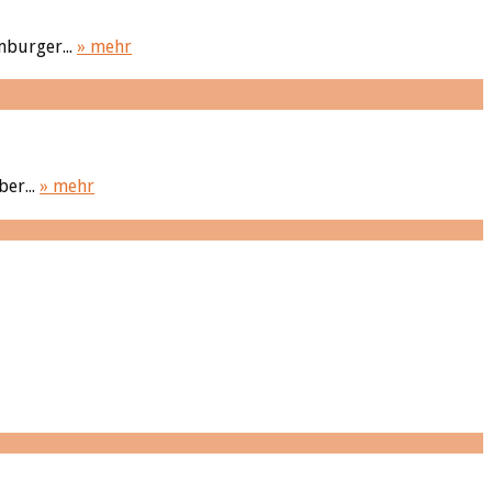
mburger...
» mehr
er...
» mehr