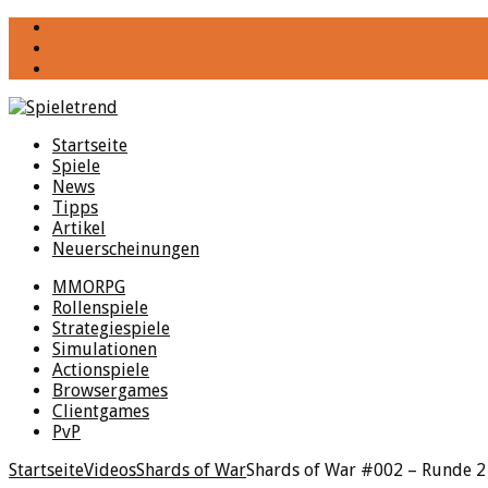
YouTube
Facebook
Twitter
Startseite
Spiele
News
Tipps
Artikel
Neuerscheinungen
MMORPG
Rollenspiele
Strategiespiele
Simulationen
Actionspiele
Browsergames
Clientgames
PvP
Startseite
Videos
Shards of War
Shards of War #002 – Runde 2 