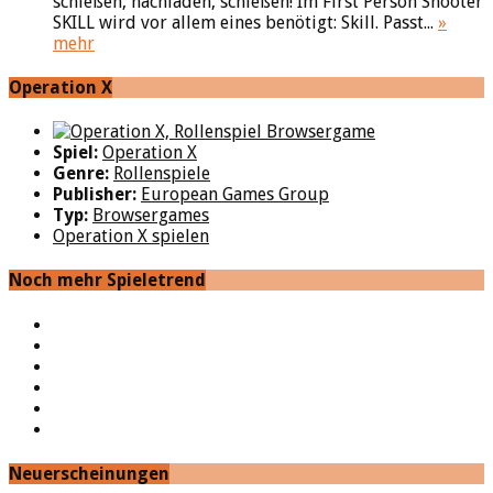
schießen, nachladen, schießen! Im First Person Shooter
SKILL wird vor allem eines benötigt: Skill. Passt...
»
mehr
Operation X
Spiel:
Operation X
Genre:
Rollenspiele
Publisher:
European Games Group
Typ:
Browsergames
Operation X spielen
Noch mehr Spieletrend
YouTube
Facebook
Twitter
Twitch
Google+
Feed
Neuerscheinungen