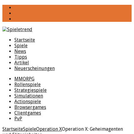
YouTube
Facebook
Twitter
Startseite
Spiele
News
Tipps
Artikel
Neuerscheinungen
MMORPG
Rollenspiele
Strategiespiele
Simulationen
Actionspiele
Browsergames
Clientgames
PvP
Startseite
Spiele
Operation X
Operation X: Geheimagenten