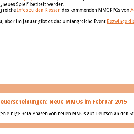
 „neues Spiel“ betitelt werden.
ngreiche
Infos zu den Klassen
des kommenden MMORPGs von
A
neu, aber im Januar gibt es das umfangreiche Event
Bezwinge di
euerscheinungen: Neue MMOs im Februar 2015
n einige Beta-Phasen von neuen MMOs auf Deutsch an den Star