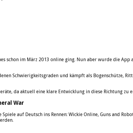
lches schon im März 2013 online ging. Nun aber wurde die App
enen Schwierigkeitsgraden und kämpft als Bogenschütze, Ritte
äte, da aktuell eine klare Entwicklung in diese Richtung zu e
neral War
Spiele auf Deutsch ins Rennen: Wickie Online, Guns and Robots
erden.