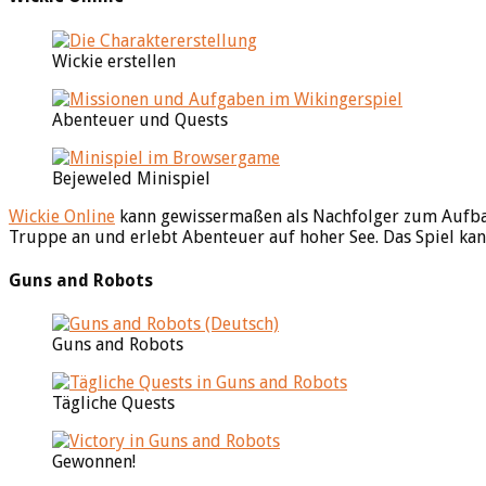
Wickie erstellen
Abenteuer und Quests
Bejeweled Minispiel
Wickie Online
kann gewissermaßen als Nachfolger zum Aufbau-
Truppe an und erlebt Abenteuer auf hoher See. Das Spiel kan
Guns and Robots
Guns and Robots
Tägliche Quests
Gewonnen!