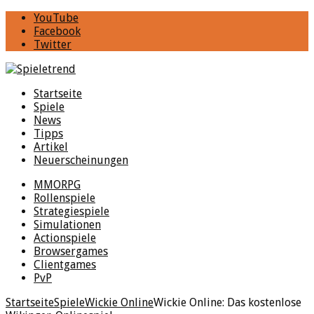
YouTube
Facebook
Twitter
Startseite
Spiele
News
Tipps
Artikel
Neuerscheinungen
MMORPG
Rollenspiele
Strategiespiele
Simulationen
Actionspiele
Browsergames
Clientgames
PvP
Startseite
Spiele
Wickie Online
Wickie Online: Das kostenlose