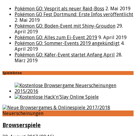
Pokémon GO: Vesprit als neuer Raid-Boss
2. Mai 2019
Pokémon GO Fest Dortmund: Erste Infos veröffentlicht
2. Mai 2019
Pokémon GO: Boden-Event mit Shiny-Groudon
29.
April 2019
Pokémon GO: Alles zum Ei-Event 2019
9. April 2019
Pokémon GO: Sommer-Events 2019 angekündigt
4.
April 2019
Pokémon GO: Käfer-Event startet Anfang April
28.
März 2019
Spielelisten
Neuerscheinungen
Browserspiele