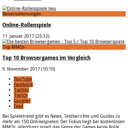
Neuerscheinungen
Online-Rollenspiele
11. Januar 2017 (23:32)
Top MMOs
Top 10 Browsergames im Vergleich
9. November 2017 (10:10)
YouTube
Facebook
Twitter
Twitch
Google+
Feed
Bei Spieletrend gibt es News, Testberichte und Guides zu
mehr als 150 Onlinespielen. Der Fokus liegt bei kostenlosen
MMOs, allerdings spielt das Genre der Games keine Rolle