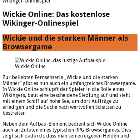
Wikinger-Onlinespiel
Wickie Online: Das kostenlose
Wikinger-Onlinespiel
Wickie und die starken Männer als
Browsergame
Wickie Online
Zur beliebten Fernsehserie „Wickie und die starken
Männer“ gibt es nun auch ein umfangreiches Browsergame.
In Wickie Online schlüpft der Spieler in die Rolle eines
Wikingers, baut eine bescheidene Siedlung auf und zieht
mit einem Schiff auf hohe See, um dort Aufträge zu
erledigen und die Suche nach wertvollen Schätzen zu
bestreiten.
Neben dem Aufbau-Element bedient sich Wickie Online
auch an Zutaten eines typischen RPG-Browsergames. Dies
zeigt sich dadurch, dass man seinen eigenen Helden und