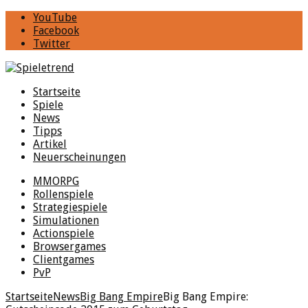
YouTube
Facebook
Twitter
Startseite
Spiele
News
Tipps
Artikel
Neuerscheinungen
MMORPG
Rollenspiele
Strategiespiele
Simulationen
Actionspiele
Browsergames
Clientgames
PvP
Startseite
News
Big Bang Empire
Big Bang Empire: