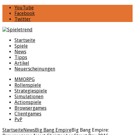
YouTube
Facebook
Twitter
Startseite
Spiele
News
Tipps
Artikel
Neuerscheinungen
MMORPG
Rollenspiele
Strategiespiele
Simulationen
Actionspiele
Browsergames
Clientgames
PvP
Startseite
News
Big Bang Empire
Big Bang Empire: