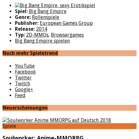
Spiel:
Big Bang Empire
Genre:
Rollenspiele
Publisher:
European Games Group
Release:
2014
Typ:
2D-MMOs
,
Browsergames
Big Bang Empire spielen
Noch mehr Spieletrend
YouTube
Facebook
Twitter
Twitch
Google+
Feed
Neuerscheinungen
Spiele
Soulworker: Anime-MMORPG