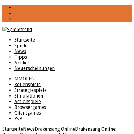
YouTube
Facebook
Twitter
Startseite
Spiele
News
Tipps
Artikel
Neuerscheinungen
MMORPG
Rollenspiele
Strategiespiele
Simulationen
Actionspiele
Browsergames
Clientgames
PvP
Startseite
News
Drakensang Online
Drakensang Online: