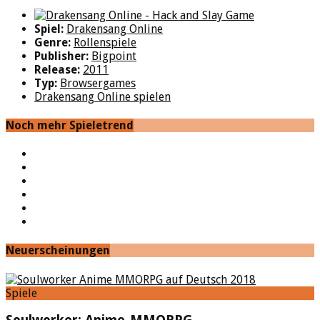
Spiel:
Drakensang Online
Genre:
Rollenspiele
Publisher:
Bigpoint
Release:
2011
Typ:
Browsergames
Drakensang Online spielen
Noch mehr Spieletrend
YouTube
Facebook
Twitter
Twitch
Google+
Feed
Neuerscheinungen
Spiele