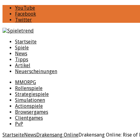
YouTube
Facebook
Twitter
Startseite
Spiele
News
Tipps
Artikel
Neuerscheinungen
MMORPG
Rollenspiele
Strategiespiele
Simulationen
Actionspiele
Browsergames
Clientgames
PvP
Startseite
News
Drakensang Online
Drakensang Online: Rise of