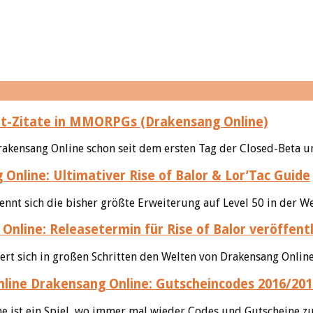
t-Zitate in MMORPGs (Drakensang Online)
kensang Online schon seit dem ersten Tag der Closed-Beta und
Online: Ultimativer Rise of Balor & Lor’Tac Guide
nennt sich die bisher größte Erweiterung auf Level 50 in der W
nline: Releasetermin für Rise of Balor veröffentl
rt sich in großen Schritten den Welten von Drakensang Online. 
Drakensang Online: Gutscheincodes 2016/2017
ne ist ein Spiel, wo immer mal wieder Codes und Gutscheine zu