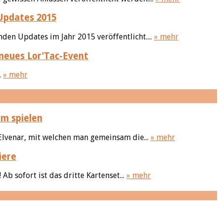
Updates 2015
en Updates im Jahr 2015 veröffentlicht....
» mehr
neues Lor’Tac-Event
.
» mehr
am spielen
Elvenar, mit welchen man gemeinsam die...
» mehr
iere
b sofort ist das dritte Kartenset...
» mehr