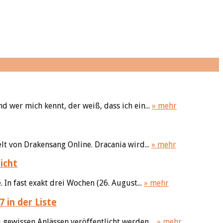
 wer mich kennt, der weiß, dass ich ein...
» mehr
elt von Drakensang Online. Dracania wird...
» mehr
icht
In fast exakt drei Wochen (26. August...
» mehr
 in der Liste
 gewissen Anlässen veröffentlicht werden....
» mehr