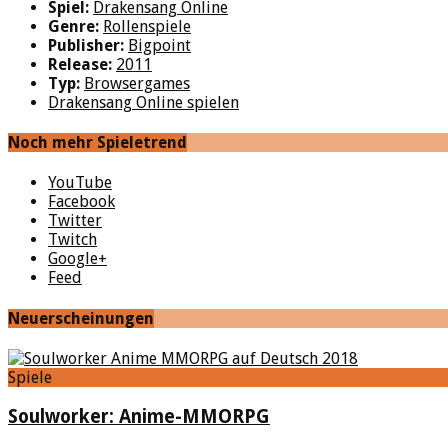
Spiel:
Drakensang Online
Genre:
Rollenspiele
Publisher:
Bigpoint
Release:
2011
Typ:
Browsergames
Drakensang Online spielen
Noch mehr Spieletrend
YouTube
Facebook
Twitter
Twitch
Google+
Feed
Neuerscheinungen
Spiele
Soulworker: Anime-MMORPG