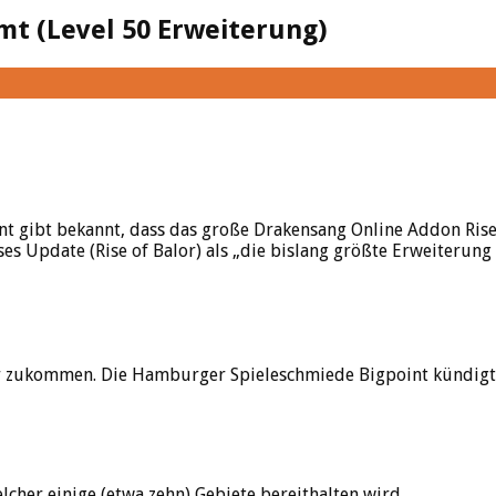
mt (Level 50 Erweiterung)
oint gibt bekannt, dass das große Drakensang Online Addon Ri
 Update (Rise of Balor) als „die bislang größte Erweiterung fü
zukommen. Die Hamburger Spieleschmiede Bigpoint kündigte h
lcher einige (etwa zehn) Gebiete bereithalten wird.