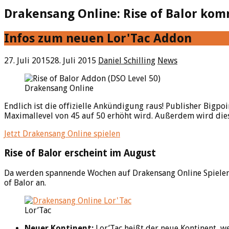
Drakensang Online: Rise of Balor kom
Infos zum neuen Lor'Tac Addon
27. Juli 2015
28. Juli 2015
Daniel Schilling
News
Drakensang Online
Endlich ist die offizielle Ankündigung raus! Publisher Bigp
Maximallevel von 45 auf 50 erhöht wird. Außerdem wird dieses
Jetzt Drakensang Online spielen
Rise of Balor erscheint im August
Da werden spannende Wochen auf Drakensang Online Spieler 
of Balor an.
Lor’Tac
Neuer Kontinent:
Lor’Tac heißt der neue Kontinent, we