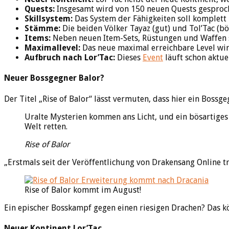
Quests:
Insgesamt wird von 150 neuen Quests gesprochen
Skillsystem:
Das System der Fähigkeiten soll komplett ü
Stämme:
Die beiden Völker Tayaz (gut) und Tol’Tac (b
Items:
Neben neuen Item-Sets, Rüstungen und Waffen 
Maximallevel:
Das neue maximal erreichbare Level wir
Aufbruch nach Lor’Tac:
Dieses
Event
läuft schon aktue
Neuer Bossgegner Balor?
Der Titel „Rise of Balor“ lässt vermuten, dass hier ein Bos
Uralte Mysterien kommen ans Licht, und ein bösartiges
Welt retten.
Rise of Balor
„Erstmals seit der Veröffentlichung von Drakensang Online tr
Rise of Balor kommt im August!
Ein epischer Bosskampf gegen einen riesigen Drachen? Das 
Neuer Kontinent Lor’Tac