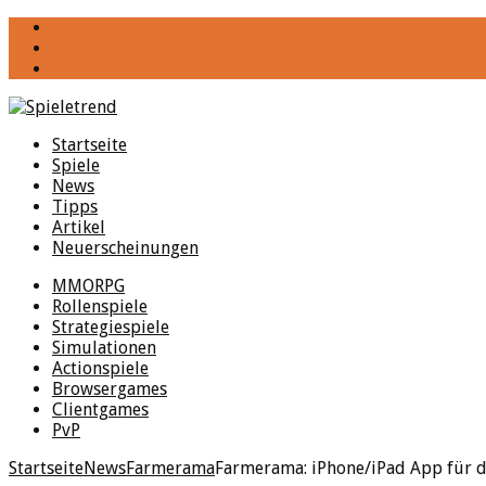
YouTube
Facebook
Twitter
Startseite
Spiele
News
Tipps
Artikel
Neuerscheinungen
MMORPG
Rollenspiele
Strategiespiele
Simulationen
Actionspiele
Browsergames
Clientgames
PvP
Startseite
News
Farmerama
Farmerama: iPhone/iPad App für d