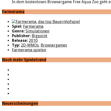
In dem kostenlosen Browsergame Free Aqua Zoo geht es 
Farmerama
Spiel:
Farmerama
Genre:
Simulationen
Publisher:
Bigpoint
Release:
2010
Typ:
2D-MMOs
,
Browsergames
Farmerama spielen
Noch mehr Spieletrend
YouTube
Facebook
Twitter
Twitch
Google+
Feed
Neuerscheinungen