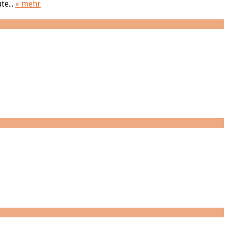
te...
» mehr