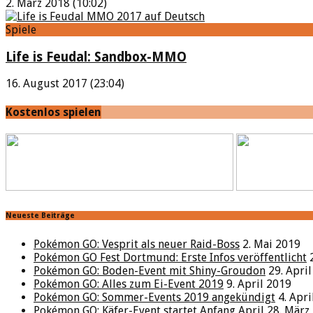
2. März 2018 (10:02)
Spiele
Life is Feudal: Sandbox-MMO
16. August 2017 (23:04)
Kostenlos spielen
Neueste Beiträge
Pokémon GO: Vesprit als neuer Raid-Boss
2. Mai 2019
Pokémon GO Fest Dortmund: Erste Infos veröffentlicht
Pokémon GO: Boden-Event mit Shiny-Groudon
29. Apri
Pokémon GO: Alles zum Ei-Event 2019
9. April 2019
Pokémon GO: Sommer-Events 2019 angekündigt
4. Apr
Pokémon GO: Käfer-Event startet Anfang April
28. März