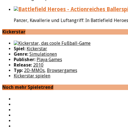
Panzer, Kavallerie und Luftangriff: In Battlefield Her
Kickerstar
Spiel:
Kickerstar
Genre:
Simulationen
Publisher:
Playa Games
Release:
2010
Typ:
2D-MMOs
,
Browsergames
Kickerstar spielen
Noch mehr Spieletrend
YouTube
Facebook
Twitter
Twitch
Google+
Feed