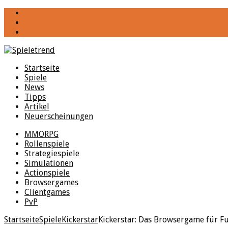
YouTube
Facebook
Twitter
Startseite
Spiele
News
Tipps
Artikel
Neuerscheinungen
MMORPG
Rollenspiele
Strategiespiele
Simulationen
Actionspiele
Browsergames
Clientgames
PvP
Startseite
Spiele
Kickerstar
Kickerstar: Das Browsergame für F