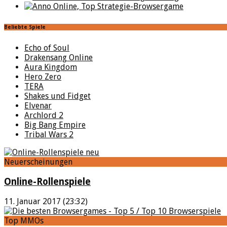
Beliebte Spiele
Echo of Soul
Drakensang Online
Aura Kingdom
Hero Zero
TERA
Shakes und Fidget
Elvenar
Archlord 2
Big Bang Empire
Tribal Wars 2
Neuerscheinungen
Online-Rollenspiele
11. Januar 2017 (23:32)
Top MMOs