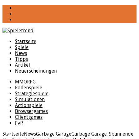
YouTube
Facebook
Twitter
Startseite
Spiele
News
Tipps
Artikel
Neuerscheinungen
MMORPG
Rollenspiele
Strategiespiele
Simulationen
Actionspiele
Browsergames
Clientgames
PvP
Startseite
News
Garbage Garage
Garbage Garage: Spannende