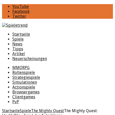
YouTube
Facebook
Twitter
Startseite
Spiele
News
Tipps
Artikel
Neuerscheinungen
MMORPG
Rollenspiele
Strategiespiele
Simulationen
Actionspiele
Browsergames
Clientgames
PvP
Startseite
Spiele
The Mighty Quest
The Mighty Quest: