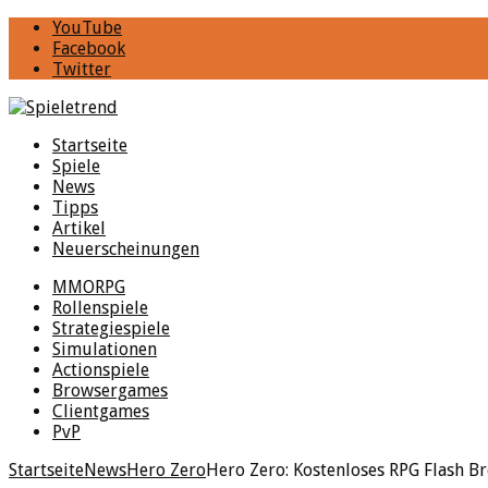
YouTube
Facebook
Twitter
Startseite
Spiele
News
Tipps
Artikel
Neuerscheinungen
MMORPG
Rollenspiele
Strategiespiele
Simulationen
Actionspiele
Browsergames
Clientgames
PvP
Startseite
News
Hero Zero
Hero Zero: Kostenloses RPG Flash B