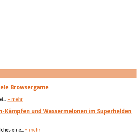
piele Browsergame
i...
» mehr
m-Kämpfen und Wassermelonen im Superhelden
hes eine...
» mehr