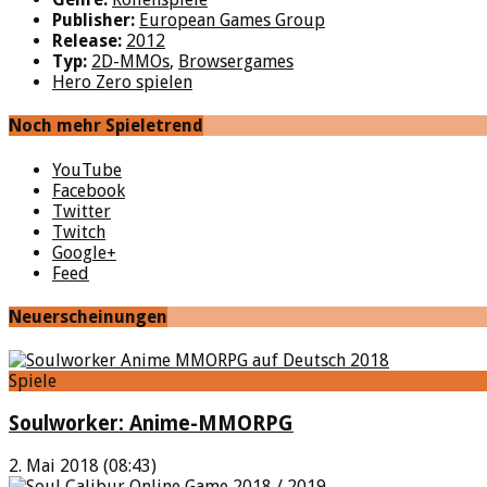
Publisher:
European Games Group
Release:
2012
Typ:
2D-MMOs
,
Browsergames
Hero Zero spielen
Noch mehr Spieletrend
YouTube
Facebook
Twitter
Twitch
Google+
Feed
Neuerscheinungen
Spiele
Soulworker: Anime-MMORPG
2. Mai 2018 (08:43)