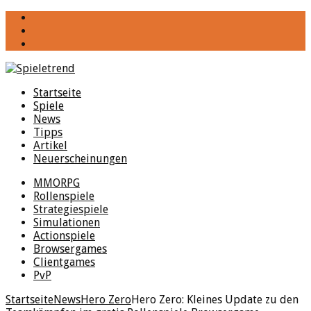
YouTube
Facebook
Twitter
Startseite
Spiele
News
Tipps
Artikel
Neuerscheinungen
MMORPG
Rollenspiele
Strategiespiele
Simulationen
Actionspiele
Browsergames
Clientgames
PvP
Startseite
News
Hero Zero
Hero Zero: Kleines Update zu den