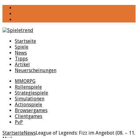
YouTube
Facebook
Twitter
Startseite
Spiele
News
Tipps
Artikel
Neuerscheinungen
MMORPG
Rollenspiele
Strategiespiele
Simulationen
Actionspiele
Browsergames
Clientgames
PvP
Startseite
News
League of Legends: Fizz im Angebot (08. – 11.