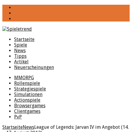
YouTube
Facebook
Twitter
Startseite
Spiele
News
Tipps
Artikel
Neuerscheinungen
MMORPG
Rollenspiele
Strategiespiele
Simulationen
Actionspiele
Browsergames
Clientgames
PvP
Startseite
News
League of Legends: Jarvan IV im Angebot (14.