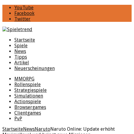
YouTube
Facebook
Twitter
Startseite
Spiele
News
Tipps
Artikel
Neuerscheinungen
MMORPG
Rollenspiele
Strategiespiele
Simulationen
Actionspiele
Browsergames
Clientgames
PvP
Startseite
News
Naruto
Naruto Online: Update erhöht