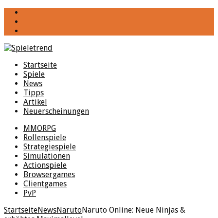
YouTube
Facebook
Twitter
Startseite
Spiele
News
Tipps
Artikel
Neuerscheinungen
MMORPG
Rollenspiele
Strategiespiele
Simulationen
Actionspiele
Browsergames
Clientgames
PvP
Startseite
News
Naruto
Naruto Online: Neue Ninjas &