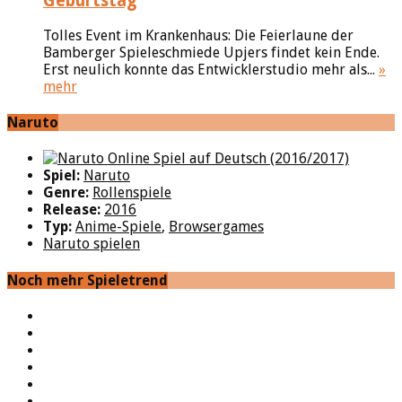
Geburtstag
Tolles Event im Krankenhaus: Die Feierlaune der
Bamberger Spieleschmiede Upjers findet kein Ende.
Erst neulich konnte das Entwicklerstudio mehr als...
»
mehr
Naruto
Spiel:
Naruto
Genre:
Rollenspiele
Release:
2016
Typ:
Anime-Spiele
,
Browsergames
Naruto spielen
Noch mehr Spieletrend
YouTube
Facebook
Twitter
Twitch
Google+
Feed