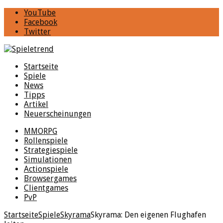
YouTube
Facebook
Twitter
Startseite
Spiele
News
Tipps
Artikel
Neuerscheinungen
MMORPG
Rollenspiele
Strategiespiele
Simulationen
Actionspiele
Browsergames
Clientgames
PvP
Startseite
Spiele
Skyrama
Skyrama: Den eigenen Flughafen