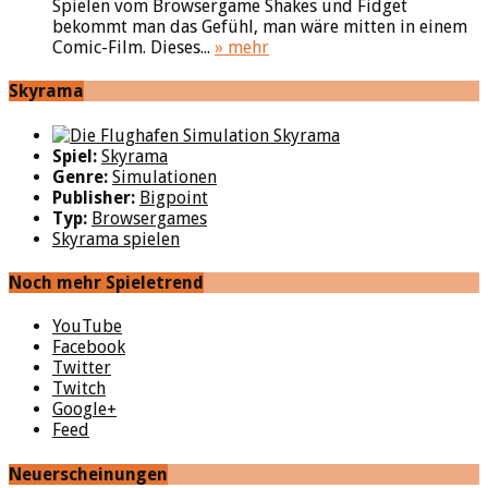
Spielen vom Browsergame Shakes und Fidget
bekommt man das Gefühl, man wäre mitten in einem
Comic-Film. Dieses...
» mehr
Skyrama
Spiel:
Skyrama
Genre:
Simulationen
Publisher:
Bigpoint
Typ:
Browsergames
Skyrama spielen
Noch mehr Spieletrend
YouTube
Facebook
Twitter
Twitch
Google+
Feed
Neuerscheinungen