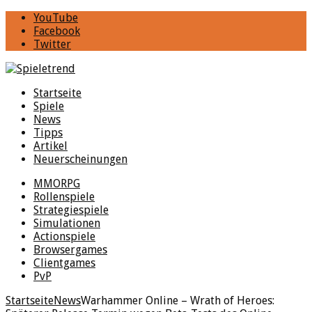
YouTube
Facebook
Twitter
Startseite
Spiele
News
Tipps
Artikel
Neuerscheinungen
MMORPG
Rollenspiele
Strategiespiele
Simulationen
Actionspiele
Browsergames
Clientgames
PvP
Startseite
News
Warhammer Online – Wrath of Heroes: