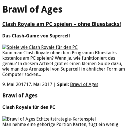
Brawl of Ages
Clash Royale am PC spielen – ohne Bluestacks!
Das Clash-Game von Supercell
Kann man Clash Royale ohne dem Programm Bluestacks
kostenlos am PC spielen? Wenn ja, wie funktioniert das
genau? In diesem Artikel gibt es einen kleinen Guide dazu,
wie man das Arenaspiel von Supercell in ähnlicher Form am
Computer zocken...
9. Mai 2017
17. Mai 2017
|
Spiel:
Brawl of Ages
Brawl of Ages
Clash Royale für den PC
Man nehme eine gehörige Portion Karten, fügt ein wenig