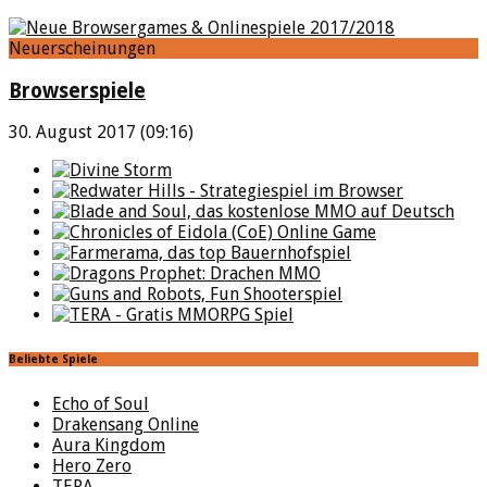
Neuerscheinungen
Browserspiele
30. August 2017 (09:16)
Beliebte Spiele
Echo of Soul
Drakensang Online
Aura Kingdom
Hero Zero
TERA