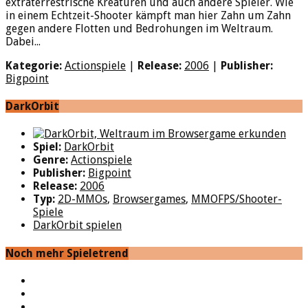
extraterrestrische Kreaturen und auch andere Spieler. Wie
in einem Echtzeit-Shooter kämpft man hier Zahn um Zahn
gegen andere Flotten und Bedrohungen im Weltraum.
Dabei...
Kategorie:
Actionspiele
|
Release:
2006
|
Publisher:
Bigpoint
DarkOrbit
Spiel:
DarkOrbit
Genre:
Actionspiele
Publisher:
Bigpoint
Release:
2006
Typ:
2D-MMOs
,
Browsergames
,
MMOFPS/Shooter-
Spiele
DarkOrbit spielen
Noch mehr Spieletrend
YouTube
Facebook
Twitter