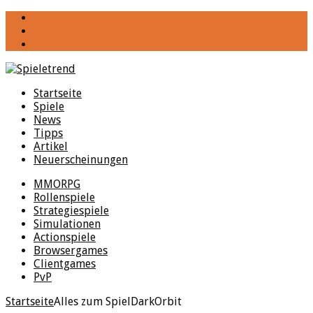
YouTube
Facebook
Twitter
Startseite
Spiele
News
Tipps
Artikel
Neuerscheinungen
MMORPG
Rollenspiele
Strategiespiele
Simulationen
Actionspiele
Browsergames
Clientgames
PvP
Startseite
Alles zum Spiel
DarkOrbit