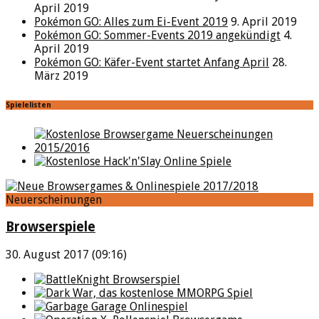
April 2019
Pokémon GO: Alles zum Ei-Event 2019
9. April 2019
Pokémon GO: Sommer-Events 2019 angekündigt
4.
April 2019
Pokémon GO: Käfer-Event startet Anfang April
28.
März 2019
Spielelisten
Neuerscheinungen
Browserspiele
30. August 2017 (09:16)