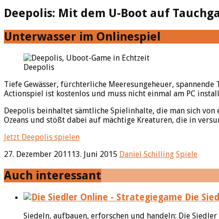
Deepolis: Mit dem U-Boot auf Tauchg
Unterwasser im Onlinespiel
Deepolis
Tiefe Gewässer, fürchterliche Meeresungeheuer, spannende 
Actionspiel ist kostenlos und muss nicht einmal am PC instal
Deepolis beinhaltet sämtliche Spielinhalte, die man sich vo
Ozeans und stößt dabei auf mächtige Kreaturen, die in vers
Jetzt Deepolis spielen
27. Dezember 2011
13. Juni 2015
Daniel Schilling
Spiele
Auch interessant
Die Sied
Siedeln, aufbauen, erforschen und handeln: Die Siedler 