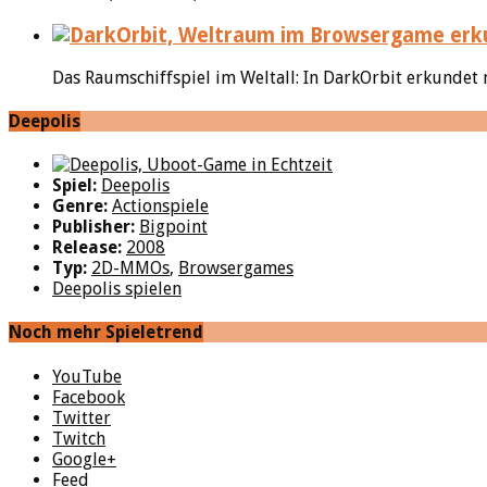
Das Raumschiffspiel im Weltall: In DarkOrbit erkundet ma
Deepolis
Spiel:
Deepolis
Genre:
Actionspiele
Publisher:
Bigpoint
Release:
2008
Typ:
2D-MMOs
,
Browsergames
Deepolis spielen
Noch mehr Spieletrend
YouTube
Facebook
Twitter
Twitch
Google+
Feed