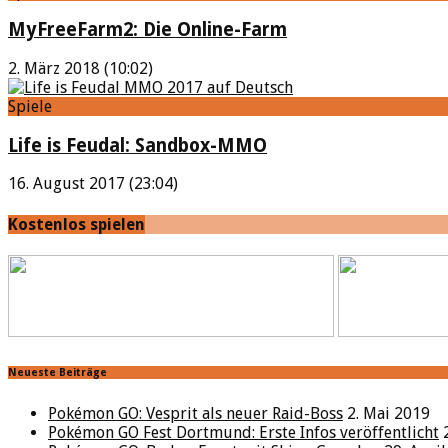
MyFreeFarm2: Die Online-Farm
2. März 2018 (10:02)
Spiele
Life is Feudal: Sandbox-MMO
16. August 2017 (23:04)
Kostenlos spielen
Neueste Beiträge
Pokémon GO: Vesprit als neuer Raid-Boss
2. Mai 2019
Pokémon GO Fest Dortmund: Erste Infos veröffentlicht