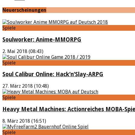
Neuerscheinungen
Spiele
Soulworker: Anime-MMORPG
2. Mai 2018 (08:43)
Spiele
Soul Calibur Online: Hack’n’Slay-ARPG
27. März 2018 (10:48)
Spiele
Heavy Metal Machines: Actionreiches MOBA-Spie
8. März 2018 (16:51)
Spiele