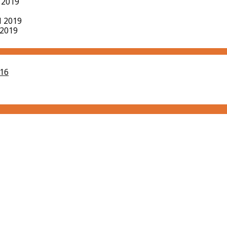
l 2019
il 2019
 2019