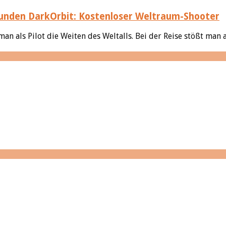
DarkOrbit: Kostenloser Weltraum-Shooter
n als Pilot die Weiten des Weltalls. Bei der Reise stößt man au