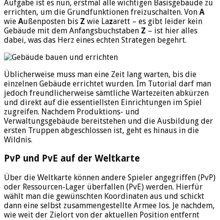
Aufgabe ist es nun, erstmal alle wichtigen Basisgebäude zu
errichten, um die Grundfunktionen freizuschalten. Von
A
wie
A
ußenposten bis
Z
wie La
z
arett – es gibt leider kein
Gebäude mit dem Anfangsbuchstaben
Z
– ist hier alles
dabei, was das Herz eines echten Strategen begehrt.
Üblicherweise muss man eine Zeit lang warten, bis die
einzelnen Gebäude errichtet wurden. Im Tutorial darf man
jedoch freundlicherweise sämtliche Wartezeiten abkürzen
und direkt auf die essentiellsten Einrichtungen im Spiel
zugreifen. Nachdem Produktions- und
Verwaltungsgebäude bereitstehen und die Ausbildung der
ersten Truppen abgeschlossen ist, geht es hinaus in die
Wildnis.
PvP und PvE auf der Weltkarte
Über die Weltkarte können andere Spieler angegriffen (PvP)
oder Ressourcen-Lager überfallen (PvE) werden. Hierfür
wählt man die gewünschten Koordinaten aus und schickt
dann eine selbst zusammengestellte Armee los. Je nachdem,
wie weit der Zielort von der aktuellen Position entfernt