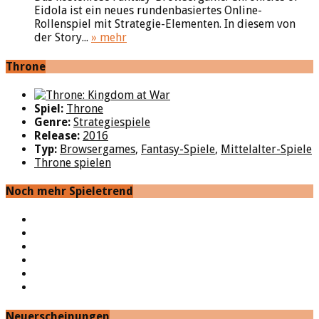
Eidola ist ein neues rundenbasiertes Online-
Rollenspiel mit Strategie-Elementen. In diesem von
der Story...
» mehr
Throne
Spiel:
Throne
Genre:
Strategiespiele
Release:
2016
Typ:
Browsergames
,
Fantasy-Spiele
,
Mittelalter-Spiele
Throne spielen
Noch mehr Spieletrend
YouTube
Facebook
Twitter
Twitch
Google+
Feed
Neuerscheinungen