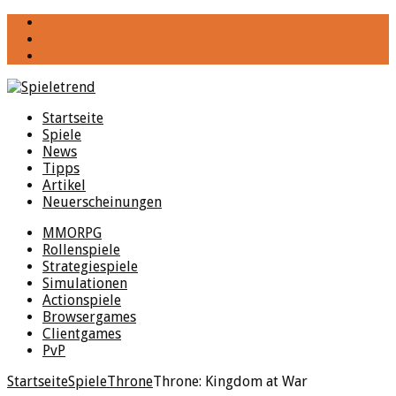
YouTube
Facebook
Twitter
Startseite
Spiele
News
Tipps
Artikel
Neuerscheinungen
MMORPG
Rollenspiele
Strategiespiele
Simulationen
Actionspiele
Browsergames
Clientgames
PvP
Startseite
Spiele
Throne
Throne: Kingdom at War