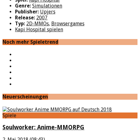
Genre:
Simulationen
Publisher:
Upjers
Release:
2007
Typ:
2D-MMOs
,
Browsergames
Kapi Hospital spielen
Noch mehr Spieletrend
YouTube
Facebook
Twitter
Twitch
Google+
Feed
Neuerscheinungen
Spiele
Soulworker: Anime-MMORPG
2. Mai 2018 (08:43)