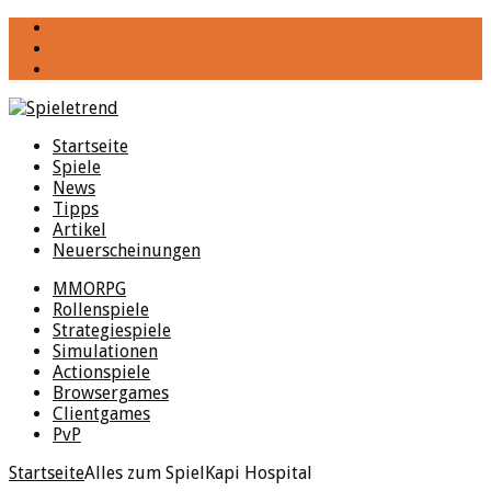
YouTube
Facebook
Twitter
Startseite
Spiele
News
Tipps
Artikel
Neuerscheinungen
MMORPG
Rollenspiele
Strategiespiele
Simulationen
Actionspiele
Browsergames
Clientgames
PvP
Startseite
Alles zum Spiel
Kapi Hospital