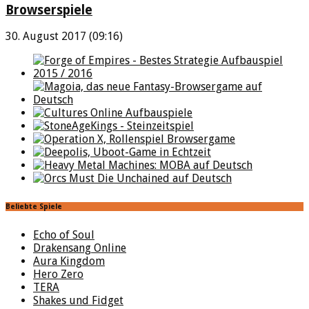
Browserspiele
30. August 2017 (09:16)
Beliebte Spiele
Echo of Soul
Drakensang Online
Aura Kingdom
Hero Zero
TERA
Shakes und Fidget