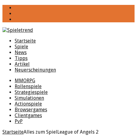
YouTube
Facebook
Twitter
Startseite
Spiele
News
Tipps
Artikel
Neuerscheinungen
MMORPG
Rollenspiele
Strategiespiele
Simulationen
Actionspiele
Browsergames
Clientgames
PvP
Startseite
Alles zum Spiel
League of Angels 2