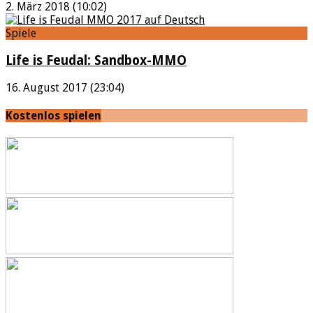
2. März 2018 (10:02)
Spiele
Life is Feudal: Sandbox-MMO
16. August 2017 (23:04)
Kostenlos spielen