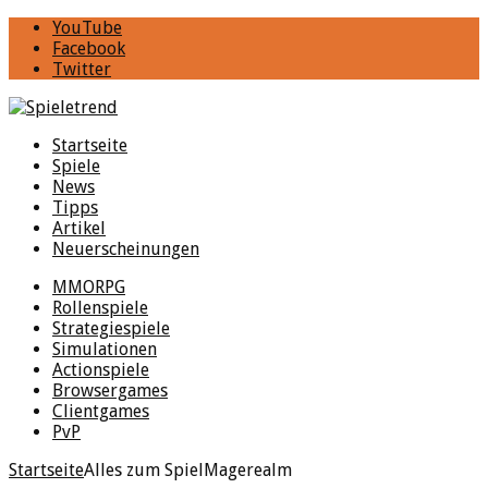
YouTube
Facebook
Twitter
Startseite
Spiele
News
Tipps
Artikel
Neuerscheinungen
MMORPG
Rollenspiele
Strategiespiele
Simulationen
Actionspiele
Browsergames
Clientgames
PvP
Startseite
Alles zum Spiel
Magerealm