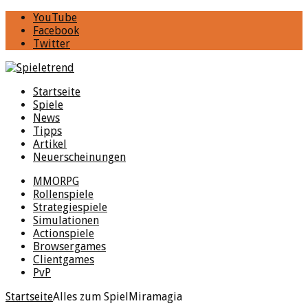
YouTube
Facebook
Twitter
Startseite
Spiele
News
Tipps
Artikel
Neuerscheinungen
MMORPG
Rollenspiele
Strategiespiele
Simulationen
Actionspiele
Browsergames
Clientgames
PvP
Startseite
Alles zum Spiel
Miramagia