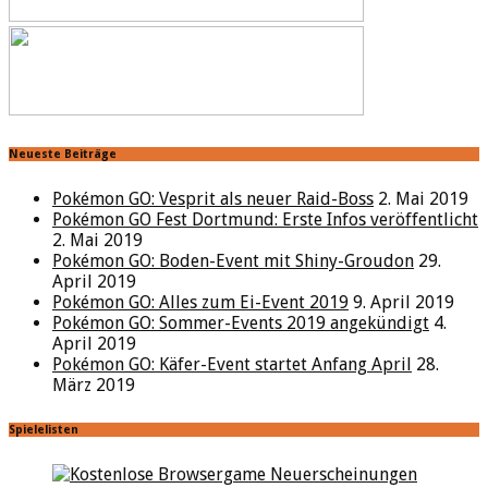
Neueste Beiträge
Pokémon GO: Vesprit als neuer Raid-Boss
2. Mai 2019
Pokémon GO Fest Dortmund: Erste Infos veröffentlicht
2. Mai 2019
Pokémon GO: Boden-Event mit Shiny-Groudon
29.
April 2019
Pokémon GO: Alles zum Ei-Event 2019
9. April 2019
Pokémon GO: Sommer-Events 2019 angekündigt
4.
April 2019
Pokémon GO: Käfer-Event startet Anfang April
28.
März 2019
Spielelisten