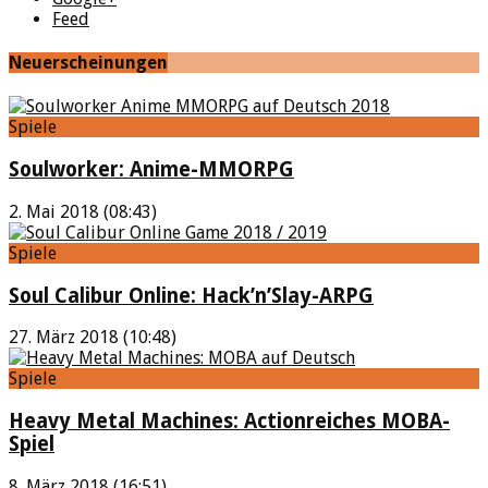
Feed
Neuerscheinungen
Spiele
Soulworker: Anime-MMORPG
2. Mai 2018 (08:43)
Spiele
Soul Calibur Online: Hack’n’Slay-ARPG
27. März 2018 (10:48)
Spiele
Heavy Metal Machines: Actionreiches MOBA-
Spiel
8. März 2018 (16:51)