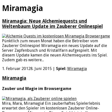
Miramagia
Miramagia: Neue Alchemiequests und
Weltenbaum Update im Zauberer Onlinespiel
Pünktlich zum neuen Monat haben die Betreiber vom
Zauberer Onlinespiel Miramagia ein neues Update auf die
Server Zapfenbusch und Kristallfarn aufgespielt. Mit
diesem Update kamen die neuen Alchemiequests ins Spiel.
Zudem gab es weitere...
1. Februar 2012
8. Juni 2015
|
Spiel:
Miramagia
Miramagia
Zauber und Magie im Browsergame
Mira, Mara, Miramagia! Ein zauberhaftes Spielerlebnis
erwartet den Spieler im kostenlosen Zauberer Online-