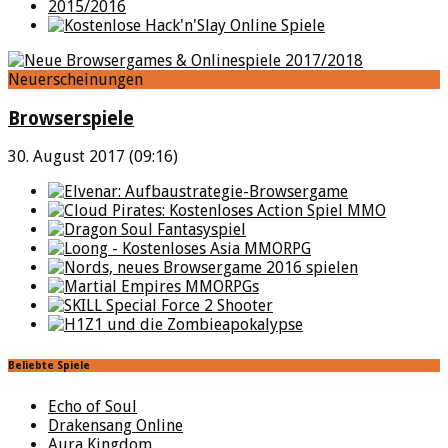
Neuerscheinungen
Browserspiele
30. August 2017 (09:16)
Beliebte Spiele
Echo of Soul
Drakensang Online
Aura Kingdom