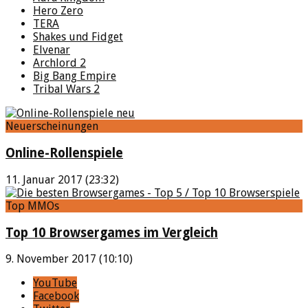
Hero Zero
TERA
Shakes und Fidget
Elvenar
Archlord 2
Big Bang Empire
Tribal Wars 2
Neuerscheinungen
Online-Rollenspiele
11. Januar 2017 (23:32)
Top MMOs
Top 10 Browsergames im Vergleich
9. November 2017 (10:10)
YouTube
Facebook