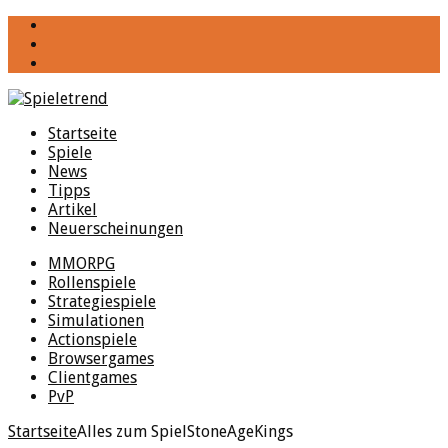
YouTube
Facebook
Twitter
Startseite
Spiele
News
Tipps
Artikel
Neuerscheinungen
MMORPG
Rollenspiele
Strategiespiele
Simulationen
Actionspiele
Browsergames
Clientgames
PvP
Startseite
Alles zum Spiel
StoneAgeKings