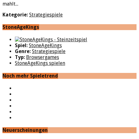
mahlt...
Kategorie:
Strategiespiele
StoneAgeKings
Spiel:
StoneAgeKings
Genre:
Strategiespiele
Typ:
Browsergames
StoneAgeKings spielen
Noch mehr Spieletrend
YouTube
Facebook
Twitter
Twitch
Google+
Feed
Neuerscheinungen