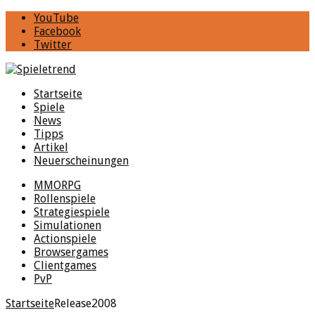
YouTube
Facebook
Twitter
Startseite
Spiele
News
Tipps
Artikel
Neuerscheinungen
MMORPG
Rollenspiele
Strategiespiele
Simulationen
Actionspiele
Browsergames
Clientgames
PvP
Startseite
Release
2008