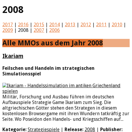
2008
2017
|
2016
|
2015
|
2014
|
2013
|
2012
|
2011
|
2010
|
2009
| 2008 |
2007
|
2006
Alle MMOs aus dem Jahr 2008
Ikariam
Feilschen und Handeln im strategischen
Simulationsspiel
Militär, Forschung und Ausbau führen im deutschen
Aufbauspiele Strategie Game Ikariam zum Sieg. Die
altgriechischen Götter stehen den Strategen in diesem
kostenlosen Browsergame mit ihren Wundern tatkräftig zur
Seite. Wo Poseidon den Handels- und Kriegsschiffen auf...
Kategorie:
Strategiespiele
|
Release:
2008
|
Publisher: