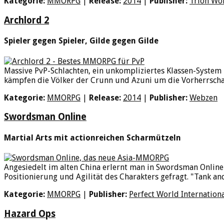
Kategorie:
MMORPG
|
Release:
2014
|
Publisher:
Trion Wo
Archlord 2
Spieler gegen Spieler, Gilde gegen Gilde
Massive PvP-Schlachten, ein unkompliziertes Klassen-System 
kämpfen die Völker der Crunn und Azuni um die Vorherrschaf
Kategorie:
MMORPG
|
Release:
2014
|
Publisher:
Webzen
Swordsman Online
Martial Arts mit actionreichen Scharmützeln
Angesiedelt im alten China erlernt man in Swordsman Online 
Positionierung und Agilität des Charakters gefragt. "Tank and 
Kategorie:
MMORPG
|
Publisher:
Perfect World Internation
Hazard Ops