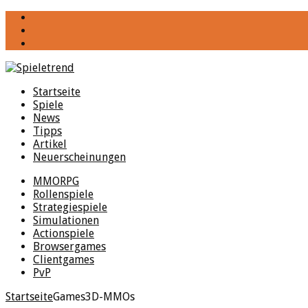
YouTube
Facebook
Twitter
Startseite
Spiele
News
Tipps
Artikel
Neuerscheinungen
MMORPG
Rollenspiele
Strategiespiele
Simulationen
Actionspiele
Browsergames
Clientgames
PvP
Startseite
Games
3D-MMOs