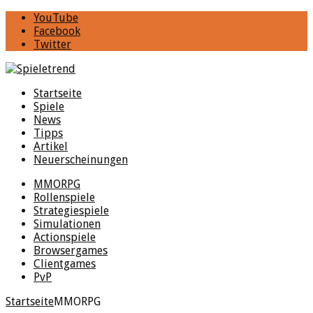
YouTube
Facebook
Twitter
Startseite
Spiele
News
Tipps
Artikel
Neuerscheinungen
MMORPG
Rollenspiele
Strategiespiele
Simulationen
Actionspiele
Browsergames
Clientgames
PvP
Startseite
MMORPG