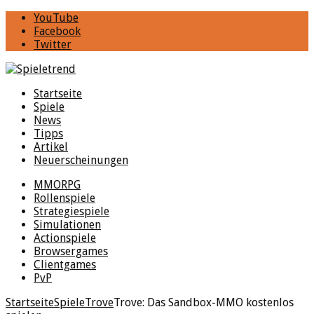
YouTube
Facebook
Twitter
Startseite
Spiele
News
Tipps
Artikel
Neuerscheinungen
MMORPG
Rollenspiele
Strategiespiele
Simulationen
Actionspiele
Browsergames
Clientgames
PvP
Startseite
Spiele
Trove
Trove: Das Sandbox-MMO kostenlos