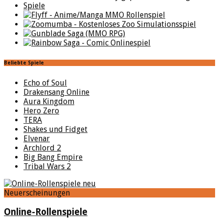
Beliebte Spiele
Echo of Soul
Drakensang Online
Aura Kingdom
Hero Zero
TERA
Shakes und Fidget
Elvenar
Archlord 2
Big Bang Empire
Tribal Wars 2
Neuerscheinungen
Online-Rollenspiele