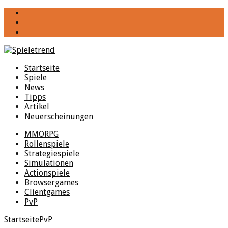
YouTube
Facebook
Twitter
Startseite
Spiele
News
Tipps
Artikel
Neuerscheinungen
MMORPG
Rollenspiele
Strategiespiele
Simulationen
Actionspiele
Browsergames
Clientgames
PvP
Startseite
PvP