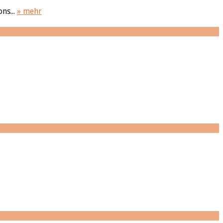
ns...
» mehr