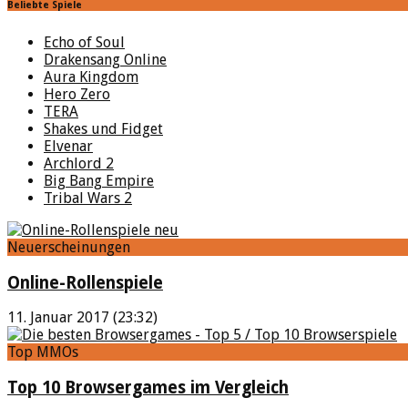
Beliebte Spiele
Echo of Soul
Drakensang Online
Aura Kingdom
Hero Zero
TERA
Shakes und Fidget
Elvenar
Archlord 2
Big Bang Empire
Tribal Wars 2
Neuerscheinungen
Online-Rollenspiele
11. Januar 2017 (23:32)
Top MMOs
Top 10 Browsergames im Vergleich