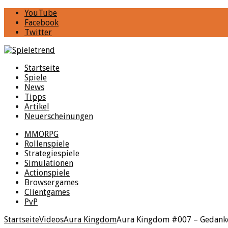
YouTube
Facebook
Twitter
Startseite
Spiele
News
Tipps
Artikel
Neuerscheinungen
MMORPG
Rollenspiele
Strategiespiele
Simulationen
Actionspiele
Browsergames
Clientgames
PvP
Startseite
Videos
Aura Kingdom
Aura Kingdom #007 – Gedanke