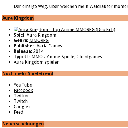
Der einzige Weg, über welchen mein Waldläufer moment
Aura Kingdom
Spiel:
Aura Kingdom
Genre:
MMORPG
Publisher:
Aeria Games
Release:
2014
Typ:
3D-MMOs
,
Anime-Spiele
,
Clientgames
Aura Kingdom spielen
Noch mehr Spieletrend
YouTube
Facebook
Twitter
Twitch
Google+
Feed
Neuerscheinungen