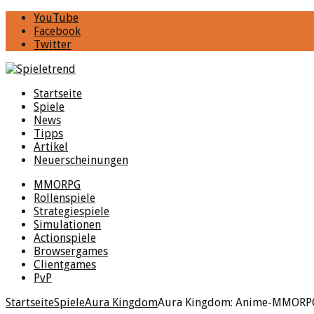
YouTube
Facebook
Twitter
Startseite
Spiele
News
Tipps
Artikel
Neuerscheinungen
MMORPG
Rollenspiele
Strategiespiele
Simulationen
Actionspiele
Browsergames
Clientgames
PvP
Startseite
Spiele
Aura Kingdom
Aura Kingdom: Anime-MMORPG 