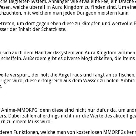
e Begleiter-System. Anhänger wie etwa eine Fee, ein Drache o
esen, welche überall in Aura Kingdom zu finden sind. Um eine
hochzüchten, mit welchem man jeden Dungeon meistern kann.
etreten, um dort gegen eben diese zu kämpfen und wertvoll
ser der Inhalt der Schatzkiste.
 sich auch dem Handwerkssystem von Aura Kingdom widmen. W
cheffeln. Außerdem gibt es diverse Möglichkeiten, die Items im
e verspürt, der holt die Angel raus und fängt an zu fischen. D
er wird, diese erfolgreich aus dem Wasser zu holen. Ambition
.
 im Anime-MMORPG, denn diese sind nicht nur dafür da, um ander
ers. Dabei zählen allerdings nicht nur die Werte des aktuell g
ern zu einem Muss wird.
deren Funktionen, welche man von kostenlosen MMORPGs kennt: 