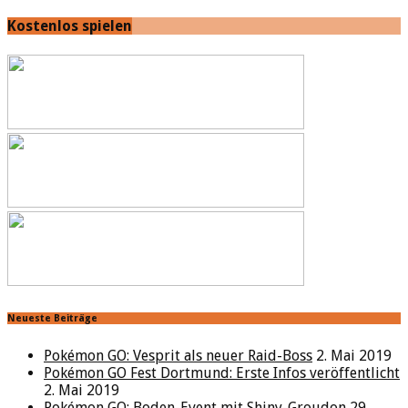
Kostenlos spielen
Neueste Beiträge
Pokémon GO: Vesprit als neuer Raid-Boss
2. Mai 2019
Pokémon GO Fest Dortmund: Erste Infos veröffentlicht
2. Mai 2019
Pokémon GO: Boden-Event mit Shiny-Groudon
29.