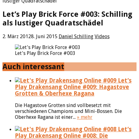
lustiger Quadratschädel
Let’s Play Brick Force #003: Schilling
als lustiger Quadratschädel
2. März 2012
8. Juni 2015
Daniel Schilling
Videos
Let's Play Brick Force #003
Auch interessant
Let’s
Play Drakensang Online #009: Hagastove
Grotten & Oberhexe Ragana
Die Hagastove Grotten sind vollbesetzt mit
verschiedenen Champions und Mini-Bossen. Die
Oberhexe Ragana ist einer...
» mehr
Let’s
Play Drakensang Online #008: Die