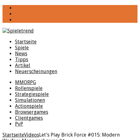
YouTube
Facebook
Twitter
Startseite
Spiele
News
Tipps
Artikel
Neuerscheinungen
MMORPG
Rollenspiele
Strategiespiele
Simulationen
Actionspiele
Browsergames
Clientgames
PvP
Startseite
Videos
Let’s Play Brick Force #015: Modern