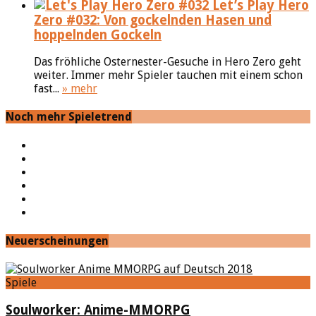
Let’s Play Hero
Zero #032: Von gockelnden Hasen und
hoppelnden Gockeln
Das fröhliche Osternester-Gesuche in Hero Zero geht
weiter. Immer mehr Spieler tauchen mit einem schon
fast...
» mehr
Noch mehr Spieletrend
YouTube
Facebook
Twitter
Twitch
Google+
Feed
Neuerscheinungen
Spiele
Soulworker: Anime-MMORPG