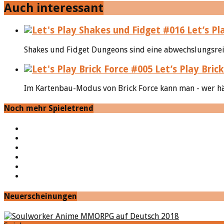
Auch interessant
Let’s Pl
Shakes und Fidget Dungeons sind eine abwechslungsrei
Let’s Play Brick
Im Kartenbau-Modus von Brick Force kann man - wer hätt
Noch mehr Spieletrend
YouTube
Facebook
Twitter
Twitch
Google+
Feed
Neuerscheinungen