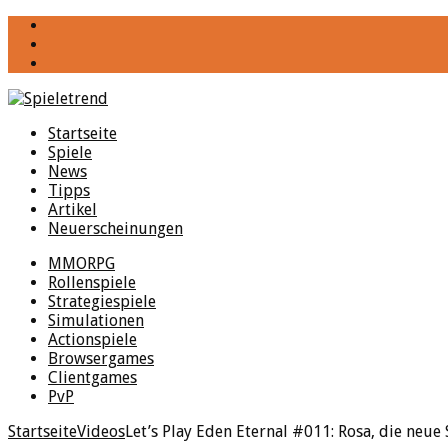
YouTube
Facebook
Twitter
Startseite
Spiele
News
Tipps
Artikel
Neuerscheinungen
MMORPG
Rollenspiele
Strategiespiele
Simulationen
Actionspiele
Browsergames
Clientgames
PvP
Startseite
Videos
Let’s Play Eden Eternal #011: Rosa, die neue 