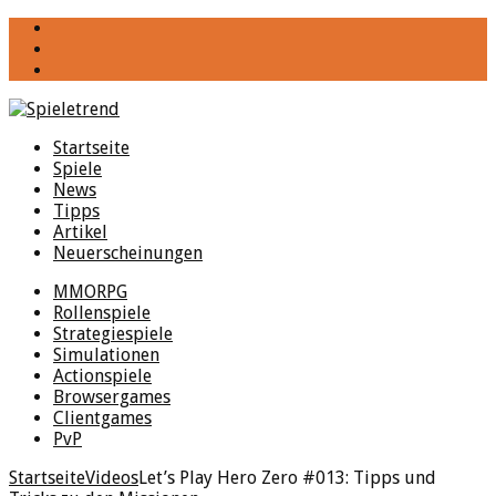
YouTube
Facebook
Twitter
Startseite
Spiele
News
Tipps
Artikel
Neuerscheinungen
MMORPG
Rollenspiele
Strategiespiele
Simulationen
Actionspiele
Browsergames
Clientgames
PvP
Startseite
Videos
Let’s Play Hero Zero #013: Tipps und