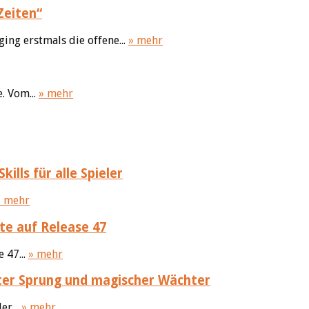
Zeiten“
ing erstmals die offene...
» mehr
. Vom...
» mehr
ills für alle Spieler
» mehr
te auf Release 47
 47...
» mehr
ter Sprung und magischer Wächter
er...
» mehr