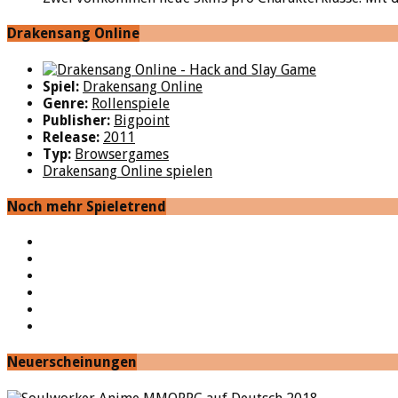
Drakensang Online
Spiel:
Drakensang Online
Genre:
Rollenspiele
Publisher:
Bigpoint
Release:
2011
Typ:
Browsergames
Drakensang Online spielen
Noch mehr Spieletrend
YouTube
Facebook
Twitter
Twitch
Google+
Feed
Neuerscheinungen