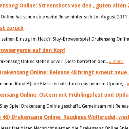
nsang Online: Screenshots von den „guten alten 
line hat schon eine weite Reise hinter sich. Im August 2011 g
st zurück
 seinen Einzug im Hack'n'Slay-Browserspiel Drakensang Online
Browsergame auf den Kopf
kensang Online stehen bevor. Diese betreffen den...
» mehr
rakensang Online: Release 48 bringt erneut neue Sk
ne neue Runde! Jede Klasse erhält durch das neueste Update,...
nsang Online: Ostern mit Frühlingsfest und Upda
Slay Spiel Drakensang Online geschafft. Gemeinsam mit Release
Drakensang Online: Räudiges Wolfsrudel, wei
ieser freudigen Nachricht werden die Drakensang Online Spiel