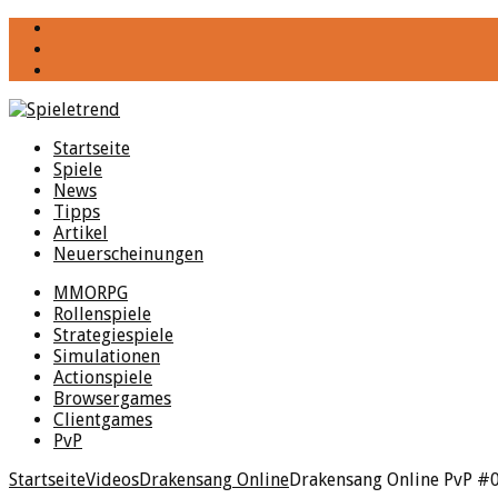
YouTube
Facebook
Twitter
Startseite
Spiele
News
Tipps
Artikel
Neuerscheinungen
MMORPG
Rollenspiele
Strategiespiele
Simulationen
Actionspiele
Browsergames
Clientgames
PvP
Startseite
Videos
Drakensang Online
Drakensang Online PvP #0